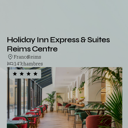
Holiday Inn Express & Suites
Reims Centre
France
Reims
,
147
chambres