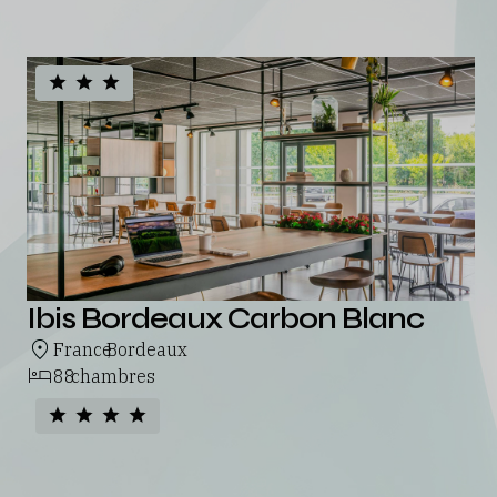
Ibis Bordeaux Carbon Blanc
France
Bordeaux
,
88
chambres