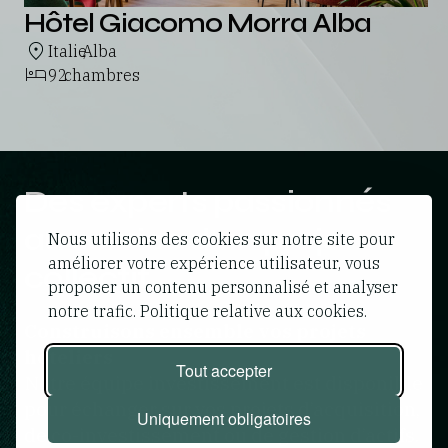
Hôtel Giacomo Morra Alba
Italie
Alba
,
92
chambres
Des experts passionnés
au service d’un projet
Nous utilisons des cookies sur notre site pour
améliorer votre expérience utilisateur, vous
collectif
proposer un contenu personnalisé et analyser
notre trafic. Politique relative aux cookies.
Construisons ensemble vos projets
hôteliers
Tout accepter
Notre équipe investissement est disponible
pour échanger sur vos projets d’acquisition,
Uniquement obligatoires
de co-investissement ou de gestion d’actifs.