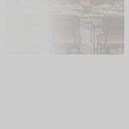
Clés
500
Collaborateurs
Commencer la visite
coeur de notre modèle