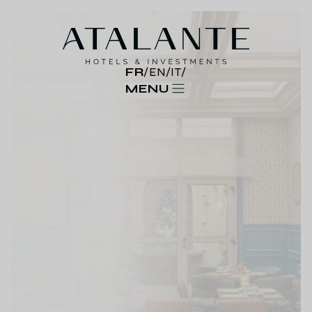
FR
/
EN
/
IT
/
MENU
avec une
expertise métier
globale
31
Hôtels
2600