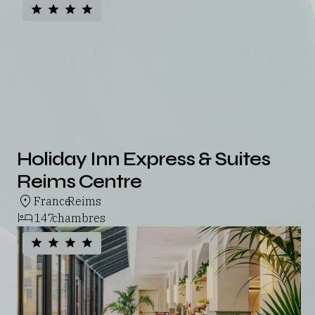
Holiday Inn Express & Suites
Reims Centre
France
Reims
,
147
chambres