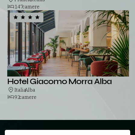
147
camere
Hotel Giacomo Morra Alba
Italia
Alba
,
92
camere