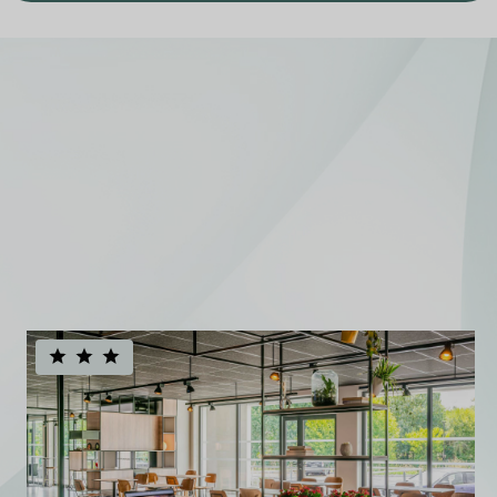
Un portafoglio
alberghiero
europeo
diversificato
Vedi tutti i nostri hotel