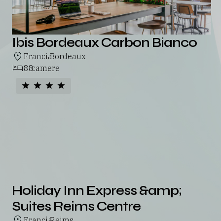
Ibis Bordeaux Carbon Bianco
Francia
Bordeaux
,
88
camere
Holiday Inn Express &amp;
Suites Reims Centre
Francia
Reims
,