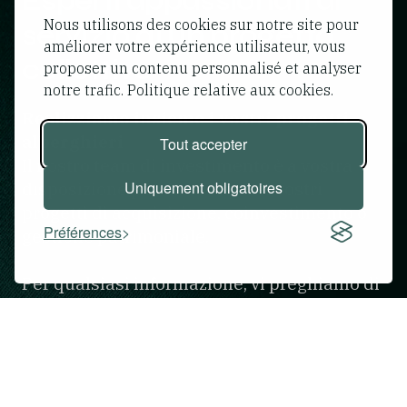
Esperti appassionati al
Nous utilisons des cookies sur notre site pour
servizio di un progetto
améliorer votre expérience utilisateur, vous
collettivo
proposer un contenu personnalisé et analyser
notre trafic. Politique relative aux cookies.
Realizziamo insieme i vostri progetti
alberghieri
Tout accepter
Il nostro team di investimento è a vostra
Uniquement obligatoires
disposizione per discutere dei vostri
progetti di acquisizione, coinvestimento o
Préférences
gestione patrimoniale.
Per qualsiasi informazione, vi preghiamo di
contattarci tramite il modulo sottostante.
Modulo di contatto
Hotel
Competenza
Squadra